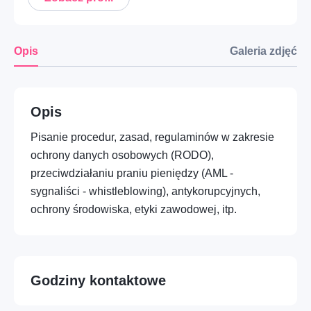
Nie posiadasz jeszcze konta?
Zarejestruj się
Mobilność – Auto, moto i mechanika
Dom – Ogród i przestrzenie zewnętrzne
Opis
Galeria zdjęć
Opieka – Babysitting i rodzina
Opieka – Opieka nad zwierzętami
Opis
Pisanie procedur, zasad, regulaminów w zakresie
Profesje – HORECA i gastronomia
ochrony danych osobowych (RODO),
Dom – Montaż i drobne prace
przeciwdziałaniu praniu pieniędzy (AML -
sygnaliści - whistleblowing), antykorupcyjnych,
Opieka – Opieka nad seniorami i wsparcie
ochrony środowiska, etyki zawodowej, itp.
Dom – Sprzątanie i pomoc domowa
Edukacja – Kursy praktyczne i warsztaty
Godziny kontaktowe
Mobilność – Transport i przeprowadzki