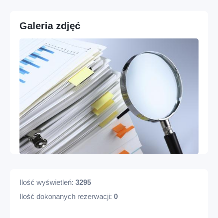
Profesje – Konsulting i usługi profesjonalne
Galeria zdjęć
Profesje – Usługi administracyjne i wsparcie
Cyfrowe – Marketing, social media i treści
Wolny czas – Hobby, kreatywność i wydarzenia
Osoba – Zdrowie, sport i dobre samopoczucie
Różne – Inne usługi
Cyfrowe – IT i technologia
Edukacja – Korepetycje, języki i lekcje
prywatne
Ilość wyświetleń:
3295
Ilość dokonanych rezerwacji:
0