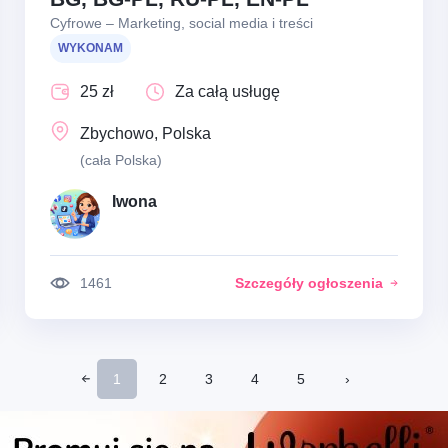
Cyfrowe – Marketing, social media i treści
WYKONAM
25 zł
Za całą usługę
Zbychowo, Polska
(cała Polska)
Iwona
1461
Szczegóły ogłoszenia
1
2
3
4
5
›