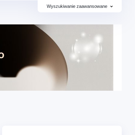
cen:
0
-
50
g, social
Wolny czas – Hobby,
kreatywność i wydarzenia
Szukaj
Edukacja – Korepetycje,
nologia
języki i lekcje prywatne