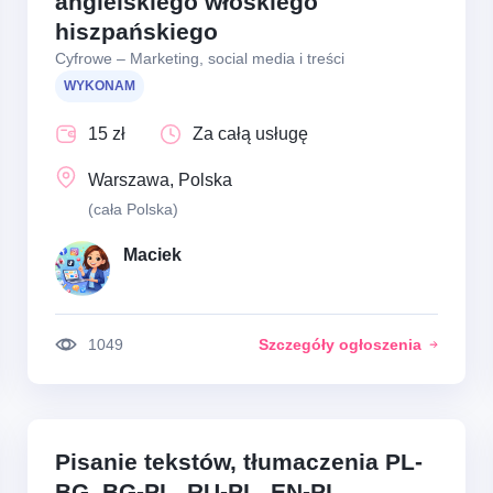
angielskiego włoskiego
hiszpańskiego
Cyfrowe – Marketing, social media i treści
WYKONAM
15 zł
Za całą usługę
Warszawa, Polska
(cała Polska)
Maciek
1049
Szczegóły ogłoszenia
Pisanie tekstów, tłumaczenia PL-
BG, BG-PL, RU-PL, EN-PL