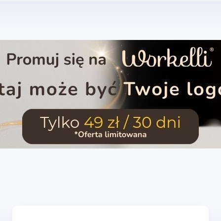
Ocena:
0
-
5
Ilość o
Profesje – Usługi
Cyfrowe – Marketin
administracyjne i wsparcie
media i treści
Na fakturę
Różne – Inne usługi
Cyfrowe – IT i tech