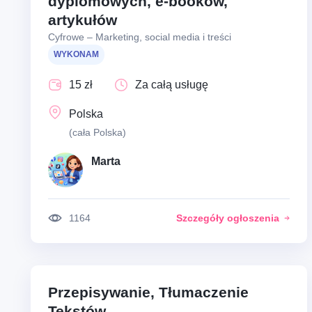
dyplomowych, e-booków,
artykułów
Cyfrowe – Marketing, social media i treści
WYKONAM
15 zł
Za całą usługę
Polska
(cała Polska)
Marta
1164
Szczegóły ogłoszenia
Przepisywanie, Tłumaczenie
Tekstów