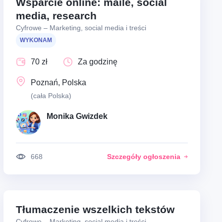
Wsparcie online: maile, social
media, research
Cyfrowe – Marketing, social media i treści
WYKONAM
70 zł
Za godzinę
Poznań, Polska
(cała Polska)
Monika Gwizdek
668
Szczegóły ogłoszenia
Tłumaczenie wszelkich tekstów
Cyfrowe – Marketing, social media i treści