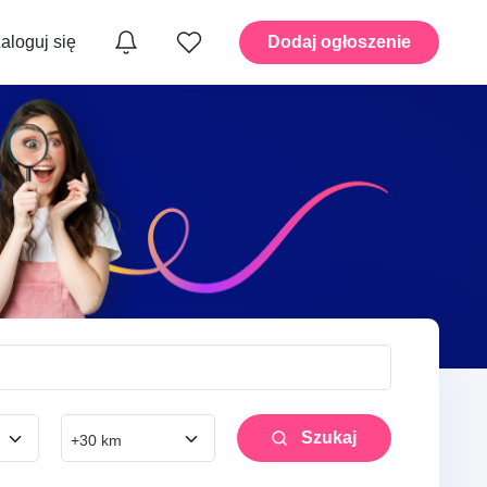
aloguj się
Dodaj ogłoszenie
yka
Instalacje – Hydraulika
moto i
Dom – Ogród i przestrzenie
zewnętrzne
A i
Dom – Montaż i drobne
prace
Szukaj
+30 km
Mobilność – Transport i
taty
przeprowadzki