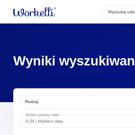
Sortuj według
Search
Powiadomienia
Dom – Remonty i prace
Brak powiadomień
budowlane
Wyniki wyszukiwan
Społeczne – Wolontariat i
pomoc społeczna
Opieka – Babysitting i
rodzina
Wybierz godziny i datę
Opieka – Opieka nad
seniorami i wsparcie