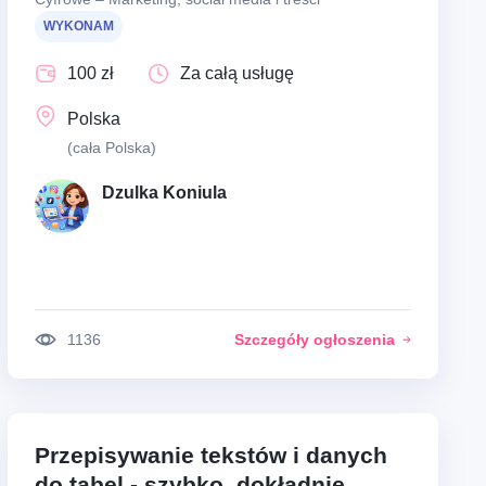
WYKONAM
100 zł
Za całą usługę
Polska
(cała Polska)
Dzulka Koniula
1136
Szczegóły ogłoszenia
Przepisywanie tekstów i danych
do tabel - szybko, dokładnie