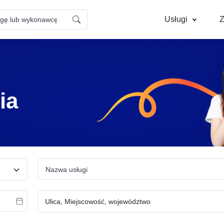
Usługi
Z
Dom – Naprawy i
Instalacje – Elektr
konserwacja
ia
Cyfrowe – Kreatywne usługi
Mobilność – Auto, 
wizualne
mechanika
Opieka – Opieka nad
Profesje – HOREC
Nazwa usługi
zwierzętami
gastronomia
Dom – Sprzątanie i pomoc
Edukacja – Kursy
domowa
praktyczne i warsz