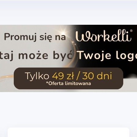
Ocena:
0
-
5
Ilość o
Profesje – Usługi
Cyfrowe – Marketin
administracyjne i wsparcie
media i treści
Na fakturę
Różne – Inne usługi
Cyfrowe – IT i tech