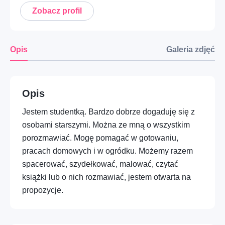
Nie posiadasz jeszcze konta?
Zarejestruj się
Zobacz profil
Mobilność – Auto, moto i mechanika
Dom – Ogród i przestrzenie zewnętrzne
Opis
Galeria zdjęć
Opieka – Babysitting i rodzina
Opieka – Opieka nad zwierzętami
Opis
Profesje – HORECA i gastronomia
Jestem studentką. Bardzo dobrze dogaduję się z
Dom – Montaż i drobne prace
osobami starszymi. Można ze mną o wszystkim
porozmawiać. Mogę pomagać w gotowaniu,
Opieka – Opieka nad seniorami i wsparcie
pracach domowych i w ogródku. Możemy razem
spacerować, szydełkować, malować, czytać
Dom – Sprzątanie i pomoc domowa
książki lub o nich rozmawiać, jestem otwarta na
Edukacja – Kursy praktyczne i warsztaty
propozycje.
Mobilność – Transport i przeprowadzki