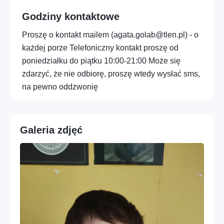
Profesje – Konsulting i usługi profesjonalne
Godziny kontaktowe
Profesje – Usługi administracyjne i wsparcie
Proszę o kontakt mailem (agata.golab@tlen.pl) - o
każdej porze Telefoniczny kontakt proszę od
Cyfrowe – Marketing, social media i treści
poniedziałku do piątku 10:00-21:00 Może się
zdarzyć, że nie odbiorę, proszę wtedy wysłać sms,
Wolny czas – Hobby, kreatywność i wydarzenia
na pewno oddzwonię
Osoba – Zdrowie, sport i dobre samopoczucie
Różne – Inne usługi
Galeria zdjęć
Cyfrowe – IT i technologia
Edukacja – Korepetycje, języki i lekcje
prywatne