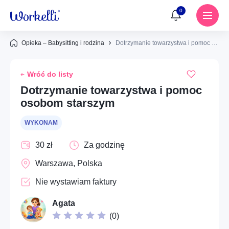
0
Opieka – Babysitting i rodzina
Dotrzymanie towarzystwa i pomoc osobom starszym
Powiadomienia
Wróć do listy
Brak powiadomień
Usługi
Dotrzymanie towarzystwa i pomoc
osobom starszym
Dom – Remonty i prace budowlane
Znajdź usługę lub wykonawcę
WYKONAM
Dom – Naprawy i konserwacja
Ups...
30 zł
Za godzinę
Instalacje – Elektryka
Warszawa, Polska
Aby dodać ogłoszenie do ulubionych, musisz się
zalogować
Instalacje – Hydraulika
Nie wystawiam faktury
Społeczne – Wolontariat i pomoc społeczna
Zaloguj się
Agata
(
0
)
Cyfrowe – Kreatywne usługi wizualne