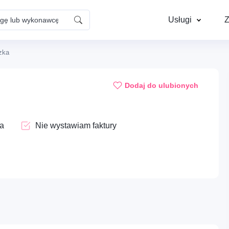
Usługi
Z
czka
Dom – Naprawy i
Instalacje – Elektr
konserwacja
Dodaj do ulubionych
Cyfrowe – Kreatywne usługi
Mobilność – Auto, 
ka
Nie wystawiam faktury
wizualne
mechanika
Opieka – Opieka nad
Profesje – HOREC
Ups...
zwierzętami
gastronomia
Aby dodać ogłoszenie do ulubionych, musisz się zalogować
Dom – Sprzątanie i pomoc
Edukacja – Kursy
domowa
praktyczne i warsz
Zaloguj się