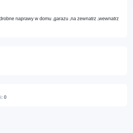
e,drobne naprawy w domu ,garazu ,na zewnatrz ,wewnatrz
Profesje – Usługi
Cyfrowe – Marketin
Nie posiadasz jeszcze konta?
Zarejestruj się
administracyjne i wsparcie
media i treści
Różne – Inne usługi
Cyfrowe – IT i tech
i:
0