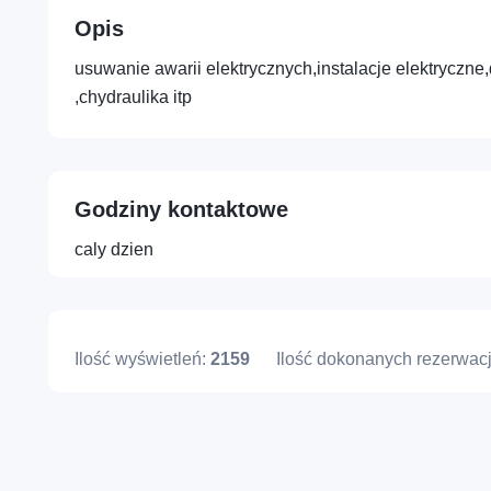
Opis
usuwanie awarii elektrycznych,instalacje elektryczn
Profesje – Konsulting i usługi
profesjonalne
,chydraulika itp
Osoba – Zdrowie, sport i
dobre samopoczucie
Godziny kontaktowe
caly dzien
Ilość wyświetleń:
2159
Ilość dokonanych rezerwacj