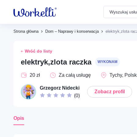
Search
Powiadomienia
Strona główna
Dom – Naprawy i konserwacja
elektryk,zlota ra
Dom – Remonty i prace
Brak powiadomień
budowlane
Wróć do listy
elektryk,zlota raczka
WYKONAM
Społeczne – Wolontariat i
20 zł
Za całą usługę
Tychy, Pols
pomoc społeczna
Grzegorz Nidecki
Zobacz profil
(
0
)
Opieka – Babysitting i
rodzina
Opis
Opieka – Opieka nad
seniorami i wsparcie