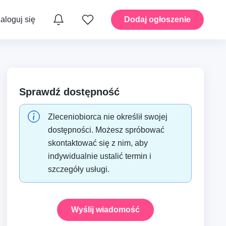
aloguj się
Dodaj ogłoszenie
yka
Instalacje – Hydraulika
Sprawdź dostępność
Zleceniobiorca nie określił swojej
moto i
Dom – Ogród i przestrzenie
zewnętrzne
dostępności. Możesz spróbować
skontaktować się z nim, aby
indywidualnie ustalić termin i
A i
Dom – Montaż i drobne
szczegóły usługi.
prace
Wyślij wiadomość
Mobilność – Transport i
taty
przeprowadzki