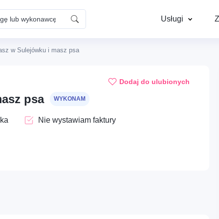
Usługi
Z
asz w Sulejówku i masz psa
Dom – Naprawy i
Instalacje – Elektr
konserwacja
Dodaj do ulubionych
masz psa
WYKONAM
Cyfrowe – Kreatywne usługi
Mobilność – Auto, 
ska
Nie wystawiam faktury
wizualne
mechanika
Opieka – Opieka nad
Profesje – HOREC
Ups...
zwierzętami
gastronomia
Aby dodać ogłoszenie do ulubionych, musisz się zalogować
Dom – Sprzątanie i pomoc
Edukacja – Kursy
domowa
praktyczne i warsz
Zaloguj się