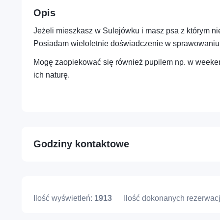
Opis
Jeżeli mieszkasz w Sulejówku i masz psa z którym n
Profesje – Konsulting i usługi
profesjonalne
Posiadam wieloletnie doświadczenie w sprawowaniu 
Mogę zaopiekować się również pupilem np. w weeken
ich naturę.
Osoba – Zdrowie, sport i
dobre samopoczucie
Godziny kontaktowe
Ilość wyświetleń:
1913
Ilość dokonanych rezerwacj