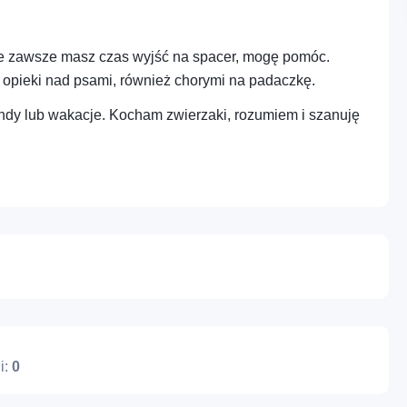
ie zawsze masz czas wyjść na spacer, mogę pomóc.
Profesje – Usługi
Cyfrowe – Marketin
Nie posiadasz jeszcze konta?
Zarejestruj się
administracyjne i wsparcie
media i treści
opieki nad psami, również chorymi na padaczkę.
dy lub wakacje. Kocham zwierzaki, rozumiem i szanuję
Różne – Inne usługi
Cyfrowe – IT i tech
i:
0