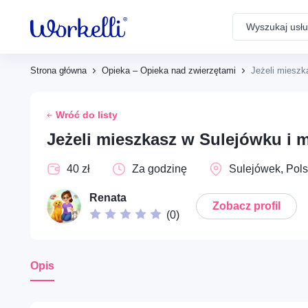
Search
Powiadomienia
Strona główna
Opieka – Opieka nad zwierzętami
Jeżeli mieszk
Dom – Remonty i prace
Brak powiadomień
budowlane
Wróć do listy
Jeżeli mieszkasz w Sulejówku i 
Społeczne – Wolontariat i
40 zł
Za godzinę
Sulejówek, Pol
pomoc społeczna
Renata
Zobacz profil
(
0
)
Opieka – Babysitting i
rodzina
Opis
Opieka – Opieka nad
seniorami i wsparcie