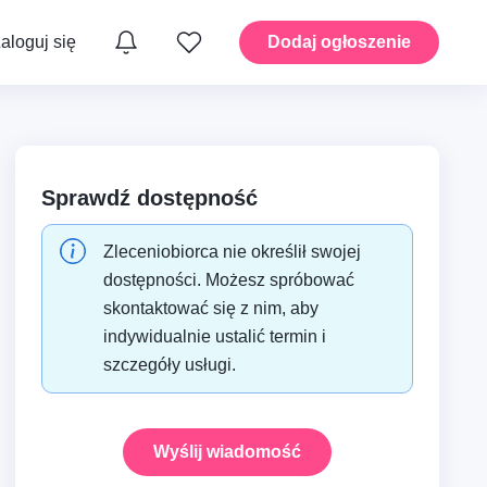
aloguj się
Dodaj ogłoszenie
yka
Instalacje – Hydraulika
Sprawdź dostępność
Zleceniobiorca nie określił swojej
moto i
Dom – Ogród i przestrzenie
zewnętrzne
dostępności. Możesz spróbować
skontaktować się z nim, aby
indywidualnie ustalić termin i
A i
Dom – Montaż i drobne
szczegóły usługi.
prace
Wyślij wiadomość
Mobilność – Transport i
taty
przeprowadzki