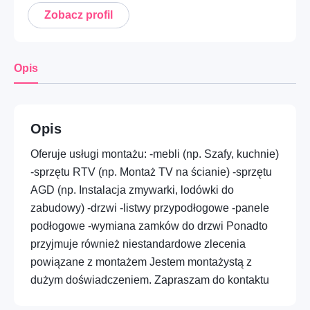
Nie posiadasz jeszcze konta?
Zarejestruj się
Zobacz profil
Mobilność – Auto, moto i mechanika
Dom – Ogród i przestrzenie zewnętrzne
Opis
Opieka – Babysitting i rodzina
Opieka – Opieka nad zwierzętami
Opis
Profesje – HORECA i gastronomia
Oferuje usługi montażu: -mebli (np. Szafy, kuchnie)
Dom – Montaż i drobne prace
-sprzętu RTV (np. Montaż TV na ścianie) -sprzętu
AGD (np. Instalacja zmywarki, lodówki do
Opieka – Opieka nad seniorami i wsparcie
zabudowy) -drzwi -listwy przypodłogowe -panele
podłogowe -wymiana zamków do drzwi Ponadto
Dom – Sprzątanie i pomoc domowa
przyjmuje również niestandardowe zlecenia
Edukacja – Kursy praktyczne i warsztaty
powiązane z montażem Jestem montażystą z
dużym doświadczeniem. Zapraszam do kontaktu
Mobilność – Transport i przeprowadzki