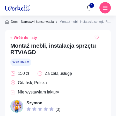
0
Dom – Naprawy i konserwacja
Montaż mebli, instalacja sprzętu RTV/AGD
Powiadomienia
Wróć do listy
Brak powiadomień
Usługi
Montaż mebli, instalacja sprzętu
RTV/AGD
Dom – Remonty i prace budowlane
Znajdź usługę lub wykonawcę
WYKONAM
Dom – Naprawy i konserwacja
Ups...
150 zł
Za całą usługę
Instalacje – Elektryka
Gdańsk, Polska
Aby dodać ogłoszenie do ulubionych, musisz się
zalogować
Instalacje – Hydraulika
Nie wystawiam faktury
Społeczne – Wolontariat i pomoc społeczna
Zaloguj się
Szymon
(
0
)
Cyfrowe – Kreatywne usługi wizualne