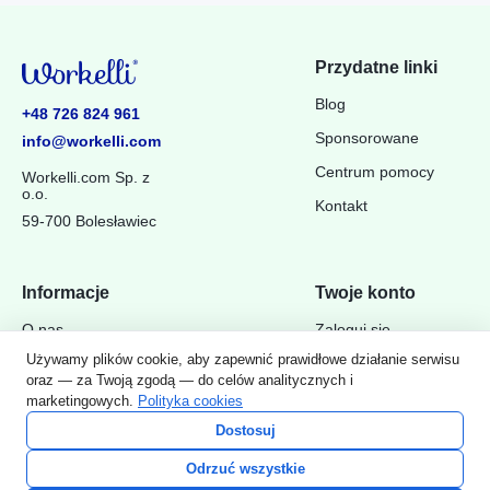
Przydatne linki
Blog
+48 726 824 961
Sponsorowane
info@workelli.com
Centrum pomocy
Workelli.com Sp. z
o.o.
Kontakt
59-700 Bolesławiec
Informacje
Twoje konto
Wyświetl wszystko
O nas
Zaloguj się
Polityka prywatności i
Używamy plików cookie, aby zapewnić prawidłowe działanie serwisu
Zarejestruj się
cookies
oraz — za Twoją zgodą — do celów analitycznych i
marketingowych.
Polityka cookies
Regulamin
Dostosuj
Odrzuć wszystkie