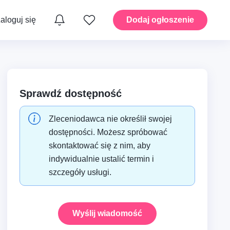
aloguj się
Dodaj ogłoszenie
yka
Instalacje – Hydraulika
Sprawdź dostępność
Zleceniodawca nie określił swojej
moto i
Dom – Ogród i przestrzenie
zewnętrzne
dostępności. Możesz spróbować
skontaktować się z nim, aby
indywidualnie ustalić termin i
A i
Dom – Montaż i drobne
szczegóły usługi.
prace
Wyślij wiadomość
Mobilność – Transport i
taty
przeprowadzki