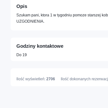
Opis
Szukam pani, ktora 1 w tygodniu pomoze starszej ko
Profesje – Konsulting i usługi
profesjonalne
UZGODNIENIA.
Osoba – Zdrowie, sport i
dobre samopoczucie
Godziny kontaktowe
Do 19
Ilość wyświetleń:
2706
Ilość dokonanych rezerwacj