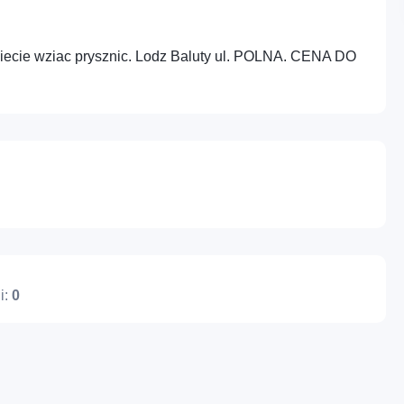
biecie wziac prysznic. Lodz Baluty ul. POLNA. CENA DO
Profesje – Usługi
Cyfrowe – Marketin
Nie posiadasz jeszcze konta?
Zarejestruj się
administracyjne i wsparcie
media i treści
Różne – Inne usługi
Cyfrowe – IT i tech
i:
0