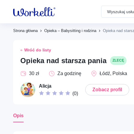
Search
Powiadomienia
Strona główna
Opieka – Babysitting i rodzina
Opieka nad stars
Dom – Remonty i prace
Brak powiadomień
budowlane
Wróć do listy
Opieka nad starsza pania
ZLECĘ
Społeczne – Wolontariat i
30 zł
Za godzinę
Łódź, Polska
pomoc społeczna
Alicja
Zobacz profil
(
0
)
Opieka – Babysitting i
rodzina
Opis
Opieka – Opieka nad
seniorami i wsparcie