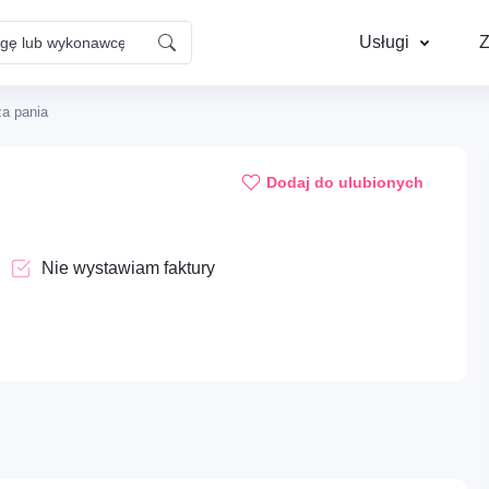
Usługi
Z
za pania
Dom – Naprawy i
Instalacje – Elektr
konserwacja
Dodaj do ulubionych
Cyfrowe – Kreatywne usługi
Mobilność – Auto, 
Nie wystawiam faktury
wizualne
mechanika
Opieka – Opieka nad
Profesje – HOREC
Ups...
zwierzętami
gastronomia
Aby dodać ogłoszenie do ulubionych, musisz się zalogować
Dom – Sprzątanie i pomoc
Edukacja – Kursy
domowa
praktyczne i warsz
Zaloguj się