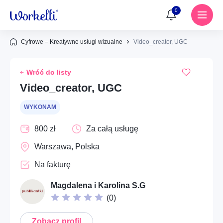
0
Cyfrowe – Kreatywne usługi wizualne
Video_creator, UGC
Powiadomienia
Wróć do listy
Brak powiadomień
Usługi
Video_creator, UGC
Dom – Remonty i prace budowlane
WYKONAM
Znajdź usługę lub wykonawcę
Dom – Naprawy i konserwacja
800 zł
Za całą usługę
Ups...
Warszawa, Polska
Instalacje – Elektryka
Aby dodać ogłoszenie do ulubionych, musisz się
Na fakturę
zalogować
Instalacje – Hydraulika
Magdalena i Karolina S.G
Społeczne – Wolontariat i pomoc społeczna
Zaloguj się
(
0
)
Cyfrowe – Kreatywne usługi wizualne
Zobacz profil