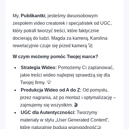
Profesje – Konsulting i usługi profesjonalne
My,
Publikantki
, jesteśmy dwuosobowym
Profesje – Usługi administracyjne i wsparcie
zespołem video creatorek i specjalistek od UGC,
Cyfrowe – Marketing, social media i treści
który potrafi tworzyć treści, które faktycznie
docierają do ludzi. Magda za kamerą, Karolina
Wolny czas – Hobby, kreatywność i wydarzenia
rewelacyjnie czuje się przed kamerą 🚀
Osoba – Zdrowie, sport i dobre samopoczucie
W czym możemy pomóc Twojej marce?
Strategia Wideo:
Pomożemy Ci zaplanować,
Różne – Inne usługi
jakie treści wideo najlepiej sprawdzą się dla
Cyfrowe – IT i technologia
Twojej firmy. 💡
Produkcja Wideo od A do Z:
Od pomysłu,
Edukacja – Korepetycje, języki i lekcje
przez nagrania, aż po montaż i optymalizację –
prywatne
zajmujemy się wszystkim. 🎬
UGC dla Autentyczności:
Tworzymy
materiały w stylu „User Generated Content”,
które naturalnie budują wiarygodność🤝