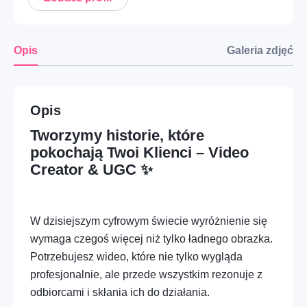
Nie posiadasz jeszcze konta?
Zarejestruj się
Mobilność – Auto, moto i mechanika
Dom – Ogród i przestrzenie zewnętrzne
Opis
Galeria zdjęć
Opieka – Babysitting i rodzina
Opieka – Opieka nad zwierzętami
Opis
Tworzymy historie, które
Profesje – HORECA i gastronomia
pokochają Twoi Klienci – Video
Creator & UGC ✨
Dom – Montaż i drobne prace
Opieka – Opieka nad seniorami i wsparcie
W dzisiejszym cyfrowym świecie wyróżnienie się
Dom – Sprzątanie i pomoc domowa
wymaga czegoś więcej niż tylko ładnego obrazka.
Potrzebujesz wideo, które nie tylko wygląda
Edukacja – Kursy praktyczne i warsztaty
profesjonalnie, ale przede wszystkim rezonuje z
Mobilność – Transport i przeprowadzki
odbiorcami i skłania ich do działania.