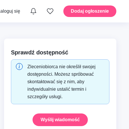
aloguj się
Dodaj ogłoszenie
yka
Instalacje – Hydraulika
Sprawdź dostępność
Zleceniobiorca nie określił swojej
moto i
Dom – Ogród i przestrzenie
zewnętrzne
dostępności. Możesz spróbować
skontaktować się z nim, aby
indywidualnie ustalić termin i
A i
Dom – Montaż i drobne
szczegóły usługi.
prace
Wyślij wiadomość
Mobilność – Transport i
taty
przeprowadzki