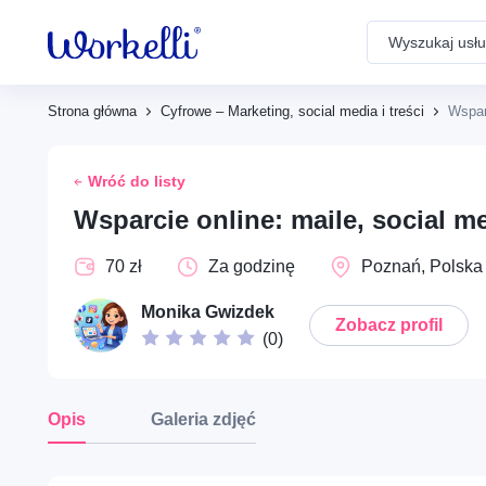
Search
Powiadomienia
Strona główna
Cyfrowe – Marketing, social media i treści
Wspar
Dom – Remonty i prace
Brak powiadomień
budowlane
Wróć do listy
Wsparcie online: maile, social m
Społeczne – Wolontariat i
70 zł
Za godzinę
Poznań, Polska
pomoc społeczna
Monika Gwizdek
Zobacz profil
(
0
)
Opieka – Babysitting i
rodzina
Opis
Galeria zdjęć
Opieka – Opieka nad
seniorami i wsparcie