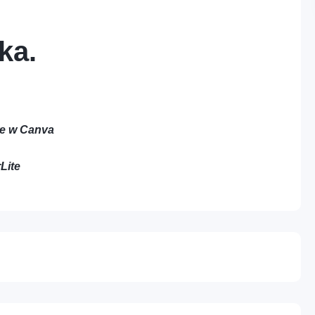
ka.
Profesje – Usługi
Cyfrowe – Marketin
Nie posiadasz jeszcze konta?
Zarejestruj się
administracyjne i wsparcie
media i treści
Różne – Inne usługi
Cyfrowe – IT i tech
we w Canva
Lite