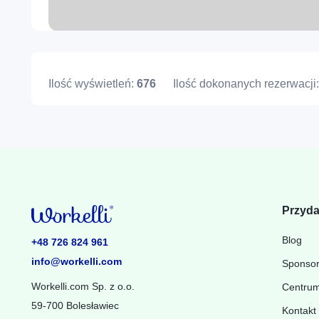
Ilość wyświetleń:
676
Ilość dokonanych rezerwacji
Przyda
Blog
+48 726 824 961
info@workelli.com
Sponso
Workelli.com Sp. z o.o.
Centru
59-700 Bolesławiec
Kontakt