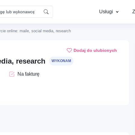
Usługi
Z
cie online: maile, social media, research
Dom – Naprawy i
Instalacje – Elektr
konserwacja
Dodaj do ulubionych
edia, research
WYKONAM
Cyfrowe – Kreatywne usługi
Mobilność – Auto, 
Na fakturę
wizualne
mechanika
Opieka – Opieka nad
Profesje – HOREC
Ups...
zwierzętami
gastronomia
Aby dodać ogłoszenie do ulubionych, musisz się zalogować
Dom – Sprzątanie i pomoc
Edukacja – Kursy
domowa
praktyczne i warsz
Zaloguj się