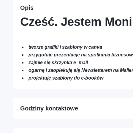
Opis
Cześć. Jestem Moni
Profesje – Konsulting i usługi
profesjonalne
Osoba – Zdrowie, sport i
tworze grafiki i szablony w canva
dobre samopoczucie
przygotuje prezentacje na spotkania bizneso
zajmie się skrzynka e- mail
ogarnę i zaopiekuję się Newsletterem na Mailer
projektuję szablony do e-booków
Godziny kontaktowe