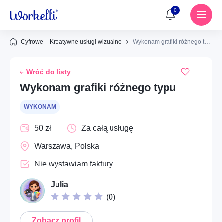
0
Cyfrowe – Kreatywne usługi wizualne
Wykonam grafiki różnego typu
Powiadomienia
Wróć do listy
Brak powiadomień
Usługi
Wykonam grafiki różnego typu
Dom – Remonty i prace budowlane
WYKONAM
Znajdź usługę lub wykonawcę
Dom – Naprawy i konserwacja
50 zł
Za całą usługę
Ups...
Warszawa, Polska
Instalacje – Elektryka
Aby dodać ogłoszenie do ulubionych, musisz się
Nie wystawiam faktury
zalogować
Instalacje – Hydraulika
Julia
Społeczne – Wolontariat i pomoc społeczna
Zaloguj się
(
0
)
Cyfrowe – Kreatywne usługi wizualne
Zobacz profil