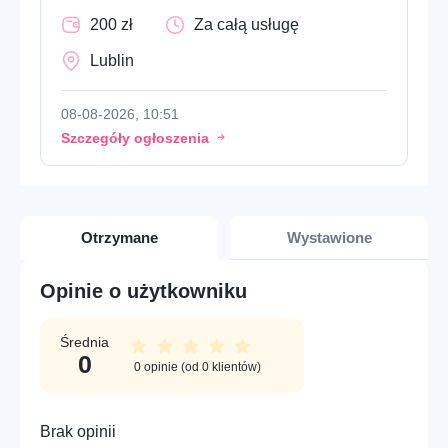
Profesje – Konsulting i usługi profesjonalne
200 zł
Za całą usługę
Lublin
Profesje – Usługi administracyjne i wsparcie
Cyfrowe – Marketing, social media i treści
08-08-2026, 10:51
Szczegóły ogłoszenia
Wolny czas – Hobby, kreatywność i wydarzenia
Osoba – Zdrowie, sport i dobre samopoczucie
Wystawione
Różne – Inne usługi
Otrzymane
Cyfrowe – IT i technologia
Opinie o użytkowniku
Edukacja – Korepetycje, języki i lekcje
Średnia
prywatne
0
0
opinie (od
0
klientów)
Brak opinii